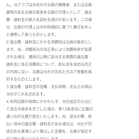
ん。当クラブは未成年の会員の親権者、または会員
資格のある会員の家族を会員の代理人として、諸会
費・諸料金の納入を認める場合があります。この場
合、会員の代理人は本利用規約に基づく責任を本人
と連帯して負うものとします。
2 諸会費・諸料金にかかる消費税は会員の負担とし
ます。尚、消費税法の改正等により消費税率が変更
される場合、適用日以降に該当する期間の諸会費・
諸料金に係る消費税について、前払金を含め法改正
の内容に従い、会員は当社が定めた方法で差額を負
担するものとします。
3 諸会費・諸料金の金額、支払時期、支払方法等は
当社がこれを定めます。
4 利用回数の有無にかかわらず、当社指定の方法に
て退会手続きを完了した場合、第10条退会に記載の
通りの月会費が発生いたします。尚、退会の際、前
払い済みの諸会費・諸料金がある場合は、当社が別
途定める基準により算出した金額を、会員が指定す
る口座へ振り込むものとします。