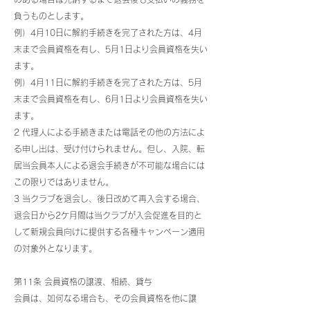
負うものとします。
例）4月10日に解約手続きを完了された方は、4月
末まで会員資格を有し、5月1日より会員資格を失い
ます。
例）4月11日に解約手続きを完了された方は、5月
末まで会員資格を有し、6月1日より会員資格を失い
ます。
2 代理人による手続きまたは電話その他の方法によ
る申し出は、受け付けられません。但し、入院、転
居当会員本人による退会手続きが不可能な場合には
この限りではありません。
3 当クラブを退会し、後日改めて再入会する場合、
退会日から2ケ月間は当クラブが入会促進を目的と
して新規会員向けに提供する各種キャンペーン適用
の対象外となります。
第11条 会員資格の譲渡、相続、貸与
会員は、如何なる場合も、その会員資格を他に譲