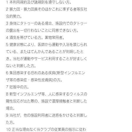
1 本利用規約及び諸規則を遵守しない方。
2 暴力団・暴力団員そのほかこれに準ずる者等反社
会的勢力。
3 身体にタトゥーのある場合、施設内でのタトゥー
の露出を一切行わないことに同意できない方。
4 酒気を帯びている方。薬物常用者。
5 健康状態により、医師から運動や入浴を禁じられ
ている、またはてんかんであることが判明したと
き。当社が運動やサービス利用することが好ましく
ないと判断した方。
6 集団感染する恐れのある疾病(新型インフルエン
ザ等の感染症・感染性皮膚病)の方。
7 妊娠中の方。
8 新型インフルエンザ等、人に感染するウィルスの
陽性反応が出た際の、施設で濃厚接触者と判断した
場合。
9 当社が、他の施設利用者に迷惑をかけると判断し
た方。
10 正当な理由なく当クラブの従業員の指示に従わ