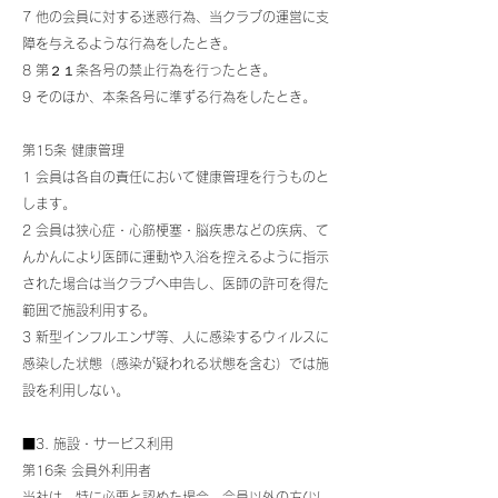
7 他の会員に対する迷惑行為、当クラブの運営に支
障を与えるような行為をしたとき。
8 第２１条各号の禁止行為を行ったとき。
9 そのほか、本条各号に準ずる行為をしたとき。
第15条 健康管理
1 会員は各自の責任において健康管理を行うものと
します。
2 会員は狭心症・心筋梗塞・脳疾患などの疾病、て
んかんにより医師に運動や入浴を控えるように指示
された場合は当クラブへ申告し、医師の許可を得た
範囲で施設利用する。
3 新型インフルエンザ等、人に感染するウィルスに
感染した状態（感染が疑われる状態を含む）では施
設を利用しない。
■3. 施設・サービス利用
第16条 会員外利用者
当社は、特に必要と認めた場合、会員以外の方(以