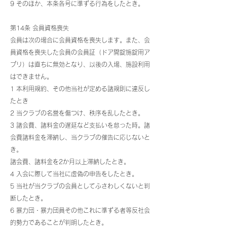
9 そのほか、本条各号に準ずる行為をしたとき。
第14条 会員資格喪失
会員は次の場合に会員資格を喪失します。また、会
員資格を喪失した会員の会員証（ドア開錠施錠用ア
プリ）は直ちに無効となり、以後の入場、施設利用
はできません。
1 本利用規約、その他当社が定める諸規則に違反し
たとき
2 当クラブの名誉を傷つけ、秩序を乱したとき。
3 諸会費、諸料金の遅延など支払いを怠った時。諸
会費諸料金を滞納し、当クラブの催告に応じないと
き。
諸会費、諸料金を2か月以上滞納したとき。
4 入会に際して当社に虚偽の申告をしたとき。
5 当社が当クラブの会員としてふさわしくないと判
断したとき。
6 暴力団・暴力団員その他これに準ずる者等反社会
的勢力であることが判明したとき。