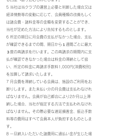
5 当社は当クラブの運営上必要と判断した場合又は
経済情勢等の変動に応じて、会員種類の改廃もしく
は諸会費・諸料金等の金額を変更することができ、
当社が定めた方法により告知するものとします。
6 所定の期日に月会費の支払がなかった場合、支払
が確認できるまでの間、期日から１週間ごとに最大
３度の再請求を行います。この再請求の期間内に支
払が確認できなかった場合は料金の滞納として扱
い、所定の料金に再請求手数料1,000円(消費税別)
を加算して請求いたします。
7 月会費を滞納している会員は、施設のご利用をお
断りします。また未払い分の月会費は支払わなけれ
ばなりません。会員が自己都合により2か月以上滞
納した場合、当社が指定する方法で支払われなけれ
ばなりません。その際必要な遅延損害金、振込手数
料等の費用はすべて会員本人が負担するものとしま
す。
8 一旦納入いただいた諸費用に過払い金が生じた場