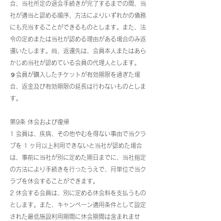
合、当社所定の退会手続きが完了するまでの間、当
社が適当と認める順序、方法によりいずれかの債務
にも充当することができるものとします。また、法
令の定めまたは当社が認める理由がある場合のみ返
還いたします。尚、返還先は、会員本人またはあら
かじめ当社が認めている会員の代理人とします。
９会員が購入したチケットが有効期限を過ぎた場
合、返金及び有効期限の延長は行わないものとしま
す。
第9条 休会および復帰
1 会員は、疾病、その他やむを得ない事由で当クラ
ブを 1 ヶ月以上利用できないと当社が認めた場合
は、事前に当社が別に定めた期日までに、当社指定
の方法により手続きを行ったうえで、月単位で当ク
ラブを休会することができます。
2 休会する会員は、別に定める休会料を支払うもの
とします。また、キャンペーン適用条件として設定
された最低施設利用期間に休会期間は含まれませ