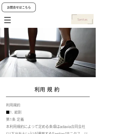
お問合せはこちら
​利用規約
利用規約
■1. 総則
第1条 定義
本利用規約によって定める条項はadaxia合同会社
(以下当社という)が運営するSanitas(サニタス、以