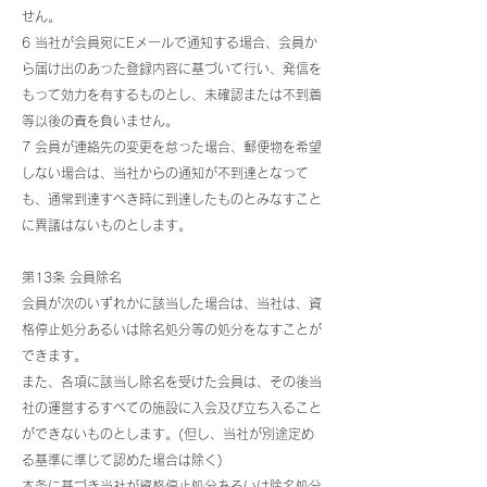
せん。
6 当社が会員宛にEメールで通知する場合、会員か
ら届け出のあった登録内容に基づいて行い、発信を
もって効力を有するものとし、未確認または不到着
等以後の責を負いません。
7 会員が連絡先の変更を怠った場合、郵便物を希望
しない場合は、当社からの通知が不到達となって
も、通常到達すべき時に到達したものとみなすこと
に異議はないものとします。
第13条 会員除名
会員が次のいずれかに該当した場合は、当社は、資
格停止処分あるいは除名処分等の処分をなすことが
できます。
また、各項に該当し除名を受けた会員は、その後当
社の運営するすべての施設に入会及び立ち入ること
ができないものとします。(但し、当社が別途定め
る基準に準じて認めた場合は除く)
本条に基づき当社が資格停止処分あるいは除名処分