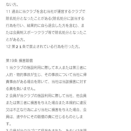
ない方。
11 過去に当クラブを含む当社が運営するクラブで
除名処分となったことがある(除名処分に該当する
行為を行い、結果的に自ら退会した方を含む)、ま
たは会員制スポーツクラブ等で除名処分となったこ
とがある方。
12 第２１条で禁止されている行為を行った方。
第19条 損害賠償
1 当クラブの施設利用に際して本人または第三者に
人的・物的事故が生じ、その事故について当社に帰
責事由がある場合を除いて、当社は当該損害に対す
る責を負いません。
2 会員が当クラブの施設利用に際して当社、他会員
または第三者に損害を与えた場合また本規約に違反
又は不正な行為により当社に損害を与えた場合、会
員は、速やかにその賠償の責に任じるものとしま
す。
3 会員が当クラブにて怪我をされた、あるいは体調