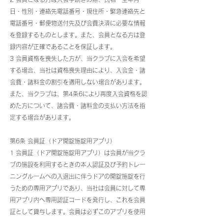
日・性別・連絡先電話番号・現住所・緊急連絡先と
電話番号・郵便物送付先及び会費決済に必要な情報
を登録するものとします。また、会員となる方は登
録内容が正確であることを保証します。
3 会員資格を喪失した方が、当クラブに入会を希望
する場合、当社は資格喪失理由により、入会金・諸
会費・諸料金の割引を適用しない場合があります。
また、当クラブは、第4条6により再度入会資格を認
めた方について、諸会費・諸料金の支払い方法を指
定する場合があります。
第6条 会員証（ドア開錠施錠用アプリ）
1 会員証（ドア開錠施錠用アプリ）は会員が当クラ
ブの施設を利用するときの本人認証及び予約トレー
ニングルームへの入退出に伴うドアの開錠施錠を行
うための専用アプリであり、当社は会員に対して専
用アプリ内へ専用認証コードを発行し、これを会員
証として貸与します。会員は必ずこのアプリを使用