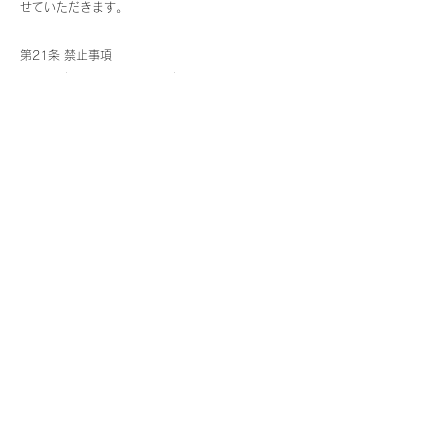
せていただきます。
第21条 禁止事項
当クラブ施設内及び当クラブ周辺において、会員に
よる次の行為を禁止します。
1 会員証（ドア開錠施錠用アプリ）を他人に貸与す
ること。
2 会員の入館と同時に施設の利用資格の有無に関わ
らず予約時に未登録の同伴者を施設内へ入館させる
こと。
3 運動に不適切な服装、装飾品、履物を着用して施
設を利用すること。
4 動物を施設内に持ち込むこと。(身体障害者補助
犬法で定められた盲導犬、介助犬及び聴導犬を除
く)
5 刃物等の危険物を施設内に持ち込むこと。
6 施設含む敷地内で喫煙すること。(電子タバコ・
無煙タバコを含む)
7 当クラブが定める土足禁止エリアに土足で立ち入