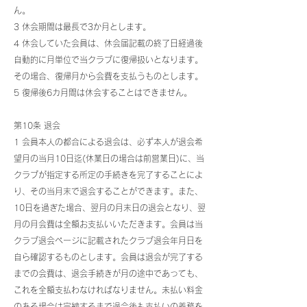
ん。
3 休会期間は最長で3か月とします。
4 休会していた会員は、休会届記載の終了日経過後
自動的に月単位で当クラブに復帰扱いとなります。
その場合、復帰月から会費を支払うものとします。
5 復帰後6カ月間は休会することはできません。
第10条 退会
1 会員本人の都合による退会は、必ず本人が退会希
望月の当月10日迄(休業日の場合は前営業日)に、当
クラブが指定する所定の手続きを完了することによ
り、その当月末で退会することができます。また、
10日を過ぎた場合、翌月の月末日の退会となり、翌
月の月会費は全額お支払いいただきます。会員は当
クラブ退会ページに記載されたクラブ退会年月日を
自ら確認するものとします。会員は退会が完了する
までの会費は、退会手続きが月の途中であっても、
これを全額支払わなければなりません。未払い料金
のある場合は完納するまで退会後も支払いの義務を