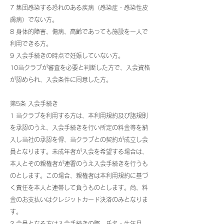
7 集団感染する恐れのある疾病（感染症・感染性皮
膚病）でない方。
8 身体的障害、傷病、高齢であっても施設を一人で
利用できる方。
9 入会手続きの時点で妊娠していない方。
10当クラブが審査を必要と判断した方で、入会資格
が認められ、入会条件に同意した方。
第5条 入会手続き
1 当クラブを利用する方は、本利用規約及び諸規則
を承認のうえ、入会手続きを行い所定の料金等を納
入し当社の承認を得、当クラブとの契約が成立し会
員となります。未成年者が入会を希望する場合は、
本人とその親権者が連署のうえ入会手続きを行うも
のとします。この場合、親権者は本利用規約に基づ
く責任を本人と連帯して負うものとします。尚、料
金のお支払いはクレジットカード決済のみとなりま
す。
2 会員となる方は入会手続きの際、氏名・生年月