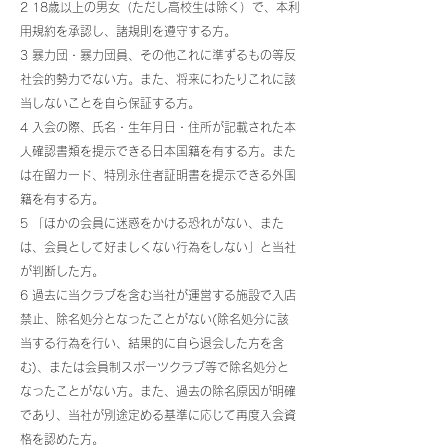
2 18歳以上の男女（ただし高校生は除く）で、本利
用規約を承認し、諸規則を遵守する方。
3 暴力団・暴力団員、その他これに準ずるもの等反
社会的勢力でない方。また、将来にわたりこれに該
当しないことを自ら保証する方。
4 入会の際、氏名・生年月日・住所が記載された本
人確認書類を提示できる日本国籍を有する方。また
は在留カード、特別永住者証明書を提示できる外国
籍を有する方。
5 「ほかの会員に迷惑をかける恐れがない、また
は、会員として好ましくない行為をしない」と当社
が判断した方。
6 過去に当クラブを含む当社が運営する施設で入店
禁止、除名処分となったことがない(除名処分に該
当する行為を行い、結果的に自ら退会した方を含
む)、または会員制スポーツクラブ等で除名処分と
なったことがない方。また、過去の除名原因が明確
であり、当社が別途定める基準に応じて再度入会資
格を認めた方。