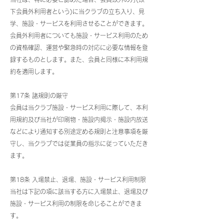
下会員外利用者という)に当クラブの立ち入り、見
学、施設・サービスを利用させることができます。
会員外利用者についても施設・サービス利用のため
の資格確認、運営や緊急時の対応に必要な情報を登
録するものとします。また、会員と同様に本利用規
約を適用します。
第17条 諸規則の厳守
会員は当クラブ施設・サービス利用に際して、本利
用規約及び当社が印刷物・施設内掲示・施設内放送
などにより通知する別途定める規則と注意事項を厳
守し、当クラブでは従業員の指示に従っていただき
ます。
第18条 入場禁止、退場、施設・サービス利用制限
当社は下記の項に該当する方に入場禁止、退場及び
施設・サービス利用の制限を命じることができま
す。