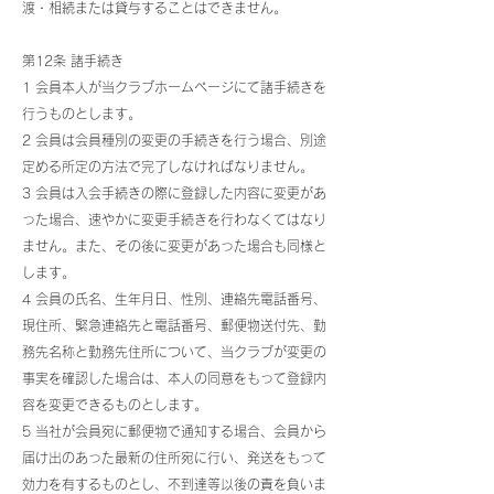
渡・相続または貸与することはできません。
第12条 諸手続き
1 会員本人が当クラブホームページにて諸手続きを
行うものとします。
2 会員は会員種別の変更の手続きを行う場合、別途
定める所定の方法で完了しなければなりません。
3 会員は入会手続きの際に登録した内容に変更があ
った場合、速やかに変更手続きを行わなくてはなり
ません。また、その後に変更があった場合も同様と
します。
4 会員の氏名、生年月日、性別、連絡先電話番号、
現住所、緊急連絡先と電話番号、郵便物送付先、勤
務先名称と勤務先住所について、当クラブが変更の
事実を確認した場合は、本人の同意をもって登録内
容を変更できるものとします。
5 当社が会員宛に郵便物で通知する場合、会員から
届け出のあった最新の住所宛に行い、発送をもって
効力を有するものとし、不到達等以後の責を負いま