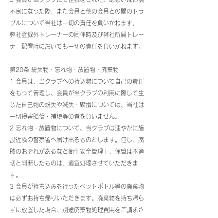
不良になった際、また会員と他の会員との間のトラ
ブルについて当社は一切の責任を負いかねます。
弊社登録外トレーナーの同伴時及び弊社所属トレー
ナー配置時においても一切の責任を負いかねます。
第20条 紛失物・忘れ物・放置物・廃棄物
1 会員は、当クラブへの持込物について自己の責任
をもって管理し、会員が当クラブの利用に際して生
じた自己物の紛失や滅失・毀損については、当社は
一切損害賠償・補填等の責を負いません。
2 忘れ物・放置物について、当クラブは速やかに施
設近隣の警察署へ届け出るものとします。但し、腐
敗のおそれがあるなど衛生安全管理上、保管は不適
切と判断したものは、適宜処理させていただきま
す。
3 会員が持ち込みを行ったペットボトル等の廃棄物
は必ずお持ち帰りいただきます。廃棄物を持ち帰ら
ずに放置した場合、別途廃棄物処理費用をご請求さ