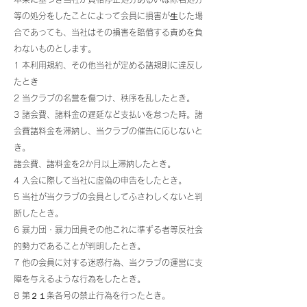
等の処分をしたことによって会員に損害が⽣じた場
合であっても、当社はその損害を賠償する責めを負
わないものとします。
1 本利用規約、その他当社が定める諸規則に違反し
たとき
2 当クラブの名誉を傷つけ、秩序を乱したとき。
3 諸会費、諸料金の遅延など支払いを怠った時。諸
会費諸料金を滞納し、当クラブの催告に応じないと
き。
諸会費、諸料金を2か月以上滞納したとき。
4 入会に際して当社に虚偽の申告をしたとき。
5 当社が当クラブの会員としてふさわしくないと判
断したとき。
6 暴力団・暴力団員その他これに準ずる者等反社会
的勢力であることが判明したとき。
7 他の会員に対する迷惑行為、当クラブの運営に支
障を与えるような行為をしたとき。
8 第２１条各号の禁止行為を行ったとき。